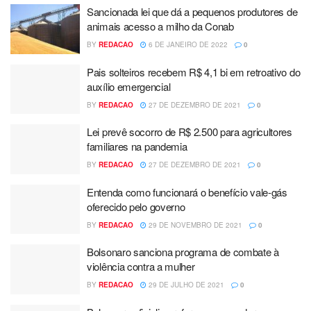
Sancionada lei que dá a pequenos produtores de
animais acesso a milho da Conab
BY
REDACAO
6 DE JANEIRO DE 2022
0
Pais solteiros recebem R$ 4,1 bi em retroativo do
auxílio emergencial
BY
REDACAO
27 DE DEZEMBRO DE 2021
0
Lei prevê socorro de R$ 2.500 para agricultores
familiares na pandemia
BY
REDACAO
27 DE DEZEMBRO DE 2021
0
Entenda como funcionará o benefício vale-gás
oferecido pelo governo
BY
REDACAO
29 DE NOVEMBRO DE 2021
0
Bolsonaro sanciona programa de combate à
violência contra a mulher
BY
REDACAO
29 DE JULHO DE 2021
0