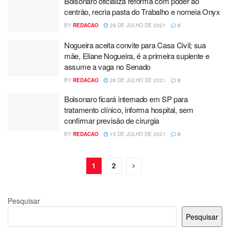
Bolsonaro oficializa reforma com poder ao
centrão, recria pasta do Trabalho e nomeia Onyx
BY
REDACAO
28 DE JULHO DE 2021
0
Nogueira aceita convite para Casa Civil; sua
mãe, Eliane Nogueira, é a primeira suplente e
assume a vaga no Senado
BY
REDACAO
28 DE JULHO DE 2021
0
Bolsonaro ficará internado em SP para
tratamento clínico, informa hospital, sem
confirmar previsão de cirurgia
BY
REDACAO
15 DE JULHO DE 2021
0
1
2
Pesquisar
Pesquisar