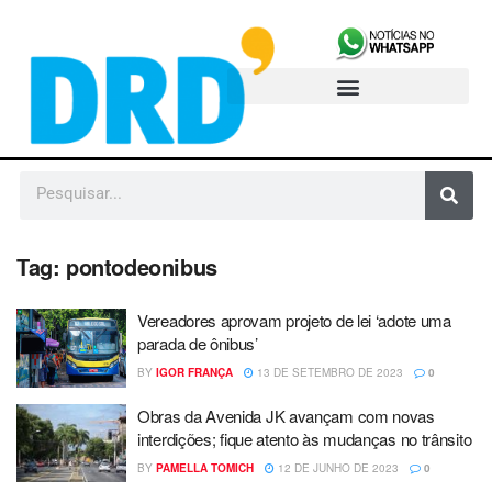
Tag:
pontodeonibus
Vereadores aprovam projeto de lei ‘adote uma
parada de ônibus’
BY
IGOR FRANÇA
13 DE SETEMBRO DE 2023
0
Obras da Avenida JK avançam com novas
interdições; fique atento às mudanças no trânsito
BY
PAMELLA TOMICH
12 DE JUNHO DE 2023
0