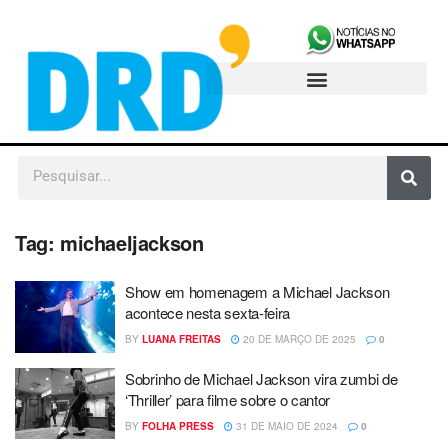
Tag:
michaeljackson
Show em homenagem a Michael Jackson
acontece nesta sexta-feira
BY
LUANA FREITAS
20 DE MARÇO DE 2025
0
Sobrinho de Michael Jackson vira zumbi de
‘Thriller’ para filme sobre o cantor
BY
FOLHA PRESS
31 DE MAIO DE 2024
0