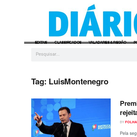
EDITAIS
CLASSIFICADOS
VALADARES & REGIÃO
P
Tag:
LuisMontenegro
Premi
rejei
BY
FOLHA
Pela seg