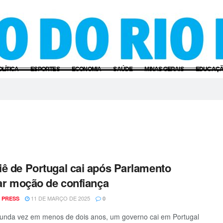
OLÍTICA
ESPORTES
ECONOMIA
SAÚDE
MINAS GERAIS
EDUCAÇ
ê de Portugal cai após Parlamento
tar moção de confiança
11 DE MARÇO DE 2025
 PRESS
0
unda vez em menos de dois anos, um governo cai em Portugal