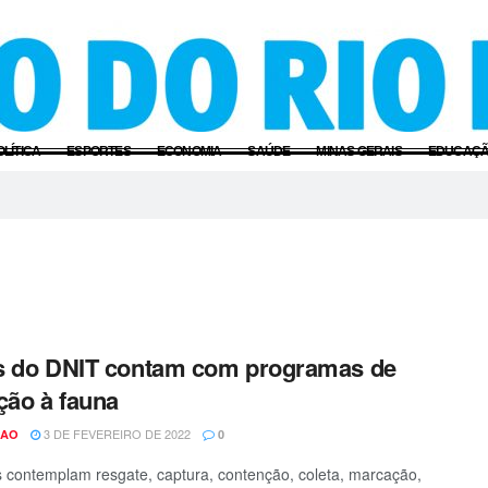
OLÍTICA
ESPORTES
ECONOMIA
SAÚDE
MINAS GERAIS
EDUCAÇ
s do DNIT contam com programas de
ção à fauna
3 DE FEVEREIRO DE 2022
CAO
0
 contemplam resgate, captura, contenção, coleta, marcação,