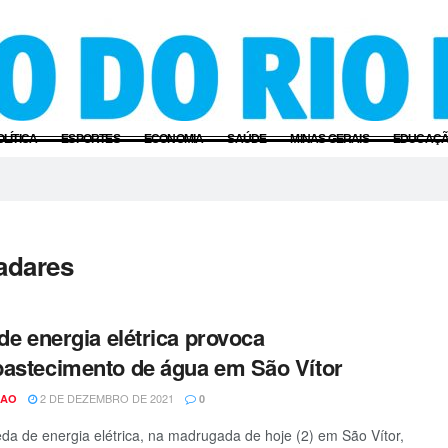
OLÍTICA
ESPORTES
ECONOMIA
SAÚDE
MINAS GERAIS
EDUCAÇ
adares
 de energia elétrica provoca
astecimento de água em São Vítor
2 DE DEZEMBRO DE 2021
CAO
0
a de energia elétrica, na madrugada de hoje (2) em São Vítor,