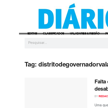
EDITAIS
CLASSIFICADOS
VALADARES & REGIÃO
P
Tag:
distritodegovernadorval
Falta
desab
BY
REDA
Uma qued