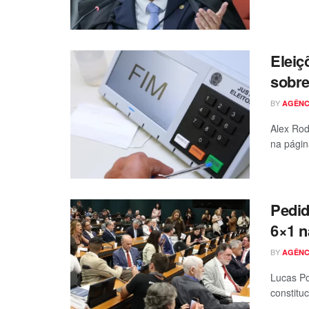
Eleiç
sobre
BY
AGÊNC
Alex Rod
na págin
Pedid
6×1 
BY
AGÊNC
Lucas Po
constitu