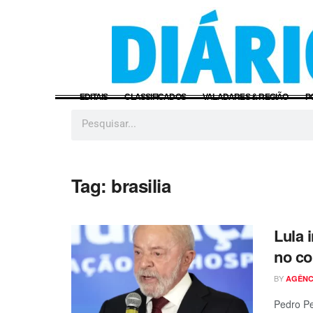
EDITAIS
CLASSIFICADOS
VALADARES & REGIÃO
P
Tag:
brasilia
Lula 
no co
BY
AGÊNC
Pedro Pe