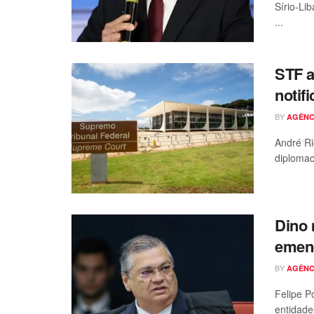
Sírio-Li
...
STF a
notif
BY
AGÊNC
André Ri
diplomac
Dino 
emend
BY
AGÊNC
Felipe P
entidade