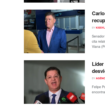
Carlo
recup
BY
KISSYL
Senador 
cita rel
Viana (P
Líder
desvi
BY
AGÊNC
Felipe P
encontra