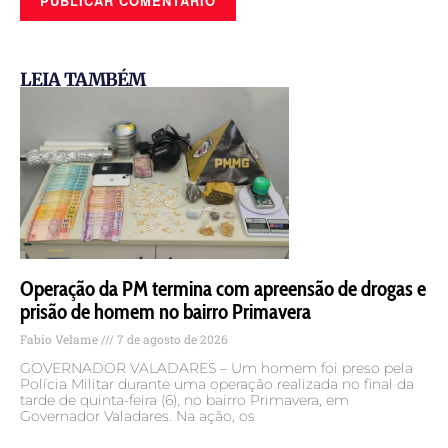
LEIA TAMBÉM
Operação da PM termina com apreensão de drogas e
prisão de homem no bairro Primavera
Fabio Velame
7 de agosto de 2026
GOVERNADOR VALADARES – Um homem foi preso pela
Polícia Militar durante uma operação realizada no final da
tarde de quinta-feira (6), no bairro Primavera, em
Governador Valadares. Na ação, os