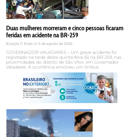
Duas mulheres morreram e cinco pessoas ficaram
feridas em acidente na BR-259
Kissyla F. Pires
6 de agosto de 2026
GOVERNADOR VALADARES – Um grave acidente foi
registrado na tarde desta quinta-feira (6) na BR-259, nas
proximidades do distrito de São Vítor, em Governador
Valadares. A ocorrência envolveu um ônibus