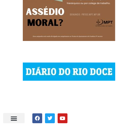
| © 2023 Diário do Rio Doce
| As notícias do Vale do Rio Doce.
| Todos os direitos reservados.
Por DRD