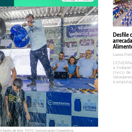
Desfile
arrecada
Aliment
Luana Frei
GOVERNA
a Indepen
cívico d
Valadare
a populaç
am banho de leite. FOTO: Comunicação/Cooperativa