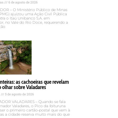
tas
6 de agosto de 2026
OR – O Ministério Público de Minas
MPMG) ajuizou uma Ação Civil Pública
tra o Itaú Unibanco S.A. em
r, no Vale do Rio Doce, requerendo a
ção
teiras: as cachoeiras que revelam
 olhar sobre Valadares
s
5 de agosto de 2026
DOR VALADARES – Quando se fala
ador Valadares, o Pico da Ibituruna
er o primeiro cartão-postal que vem à
as a cidade reserva muito mais do que