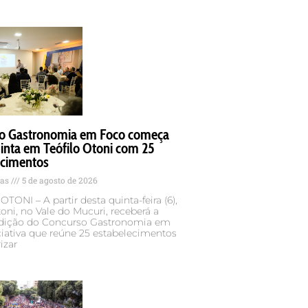
o Gastronomia em Foco começa
inta em Teófilo Otoni com 25
ecimentos
tas
5 de agosto de 2026
TONI – A partir desta quinta-feira (6),
toni, no Vale do Mucuri, receberá a
 edição do Concurso Gastronomia em
ciativa que reúne 25 estabelecimentos
izar