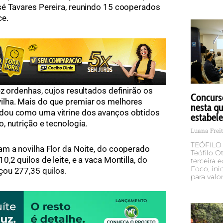
sé Tavares Pereira, reunindo 15 cooperados
ce.
z ordenhas, cujos resultados definirão os
Concurs
lha. Mais do que premiar os melhores
nesta qu
dou como uma vitrine dos avanços obtidos
estabel
, nutrição e tecnologia.
Luana Frei
TEÓFILO O
m a novilha Flor da Noite, do cooperado
Teófilo O
,2 quilos de leite, e a vaca Montilla, do
terceira
Foco, ini
ou 277,35 quilos.
para valor