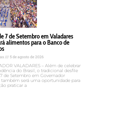
 de 7 de Setembro em Valadares
rá alimentos para o Banco de
os
tas
5 de agosto de 2026
DOR VALADARES – Além de celebrar
dência do Brasil, o tradicional desfile
e 7 de Setembro em Governador
s também será uma oportunidade para
ão praticar a