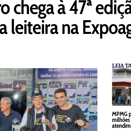
o chega à 47ª ediçã
ia leiteira na Expo
LEIA 
MPMG pe
milhões 
atendim