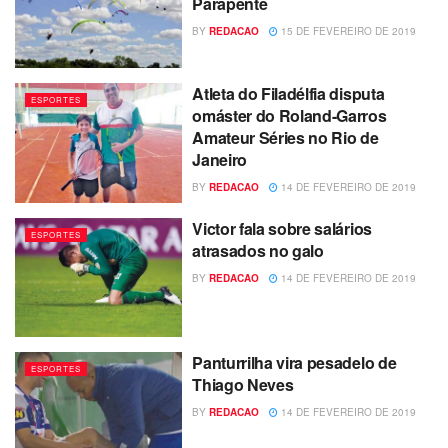
Parapente
BY
REDACAO
15 DE FEVEREIRO DE 2019
Atleta do Filadélfia disputa
ESPORTES
omáster do Roland-Garros
Amateur Séries no Rio de
Janeiro
BY
REDACAO
14 DE FEVEREIRO DE 2019
Victor fala sobre salários
ESPORTES
atrasados no galo
BY
REDACAO
14 DE FEVEREIRO DE 2019
Panturrilha vira pesadelo de
ESPORTES
Thiago Neves
BY
REDACAO
14 DE FEVEREIRO DE 2019