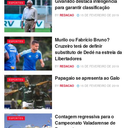
Givanildo destaca inteligência
ESPORTES
para garantir classificação
BY
REDACAO
15 DE FEVEREIRO DE 2019
Murilo ou Fabrício Bruno?
ESPORTES
Cruzeiro terá de definir
substituto de Dedé na estreia da
Libertadores
BY
REDACAO
15 DE FEVEREIRO DE 2019
Papagaio se apresenta ao Galo
ESPORTES
BY
REDACAO
15 DE FEVEREIRO DE 2019
Contagem regressiva para o
ESPORTES
Campeonato Valadarense de