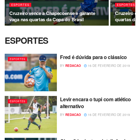
ESPORTES
ESPORTES
Cruzeiro vence a Chapecoense e garante
Cruzeiro e
vaga nas quartas da Copa do Brasil
quartas da 
ESPORTES
Fred é dúvida para o clássico
ESPORTES
BY
REDACAO
16 DE FEVEREIRO DE 2019
Levir encara o tupi com atlético
ESPORTES
alternativo
BY
REDACAO
16 DE FEVEREIRO DE 2019