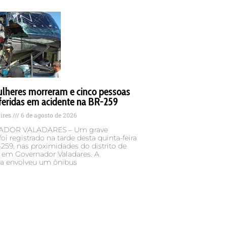
lheres morreram e cinco pessoas
feridas em acidente na BR-259
Pires
6 de agosto de 2026
DOR VALADARES – Um grave
foi registrado na tarde desta quinta-feira
-259, nas proximidades do distrito de
, em Governador Valadares. A
ia envolveu um ônibus