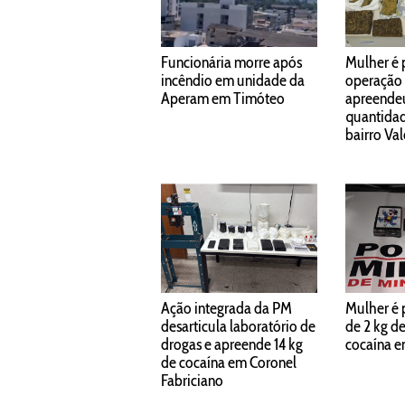
Funcionária morre após
Mulher é 
incêndio em unidade da
operação
Aperam em Timóteo
apreende
quantidad
bairro Va
Ação integrada da PM
Mulher é 
desarticula laboratório de
de 2 kg d
drogas e apreende 14 kg
cocaína e
de cocaína em Coronel
Fabriciano