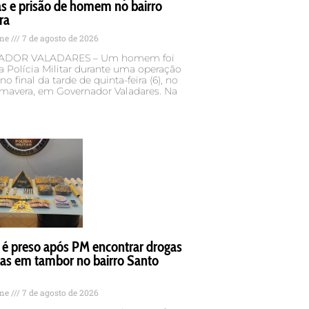
s e prisão de homem no bairro
ra
ame
7 de agosto de 2026
DOR VALADARES – Um homem foi
a Polícia Militar durante uma operação
no final da tarde de quinta-feira (6), no
imavera, em Governador Valadares. Na
 preso após PM encontrar drogas
das em tambor no bairro Santo
ame
7 de agosto de 2026