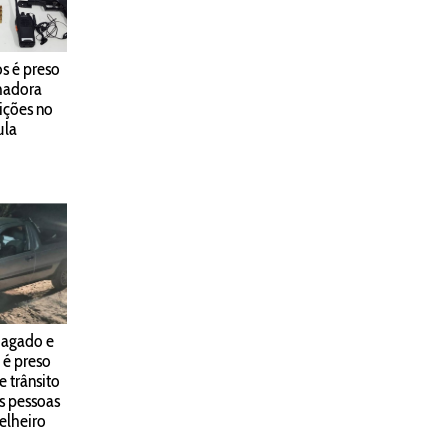
s é preso
hadora
ições no
ula
iagado e
 é preso
e trânsito
s pessoas
elheiro