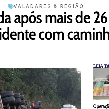
VALADARES & REGIÃO
da após mais de 26
idente com camin
LEIA 
Operaçã