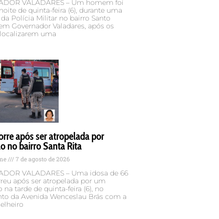
DOR VALADARES – Um homem foi
noite de quinta-feira (6), durante uma
da Polícia Militar no bairro Santo
 em Governador Valadares, após os
 localizarem uma
rre após ser atropelada por
 no bairro Santa Rita
ame
7 de agosto de 2026
DOR VALADARES – Uma idosa de 66
reu após ser atropelada por um
na tarde de quinta-feira (6), no
to da Avenida Wenceslau Brás com a
elheiro