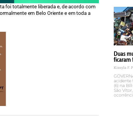
ta foi totalmente liberada e, de acordo com
 normalmente em Belo Oriente e em toda a
Duas mu
ficaram 
Kissyla F. 
GOVERNA
acidente 
(6) na BR
São Vítor
ocorrênc