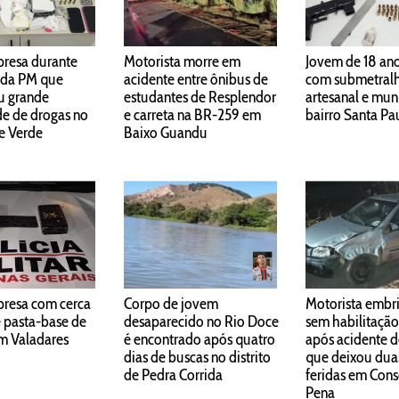
presa durante
Motorista morre em
Jovem de 18 ano
 da PM que
acidente entre ônibus de
com submetral
u grande
estudantes de Resplendor
artesanal e mun
e de drogas no
e carreta na BR-259 em
bairro Santa Pa
le Verde
Baixo Guandu
presa com cerca
Corpo de jovem
Motorista embr
e pasta-base de
desaparecido no Rio Doce
sem habilitação
m Valadares
é encontrado após quatro
após acidente d
dias de buscas no distrito
que deixou dua
de Pedra Corrida
feridas em Cons
Pena