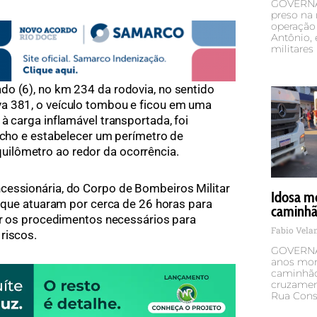
GOVERNA
preso na 
operação 
Antônio,
militares
o (6), no km 234 da rodovia, no sentido
a 381, o veículo tombou e ficou em uma
à carga inflamável transportada, foi
recho e estabelecer um perímetro de
ilômetro ao redor da ocorrência.
cessionária, do Corpo de Bombeiros Militar
Idosa mo
, que atuaram por cerca de 26 horas para
caminhão
zar os procedimentos necessários para
Fabio Vel
riscos.
GOVERNA
anos mor
caminhão 
cruzamen
Rua Cons