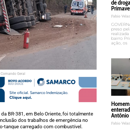
de droga
Primave
Fabio Vel
GOVERNA
preso pel
realizada 
bairro Pr
ação, os
 Comando Geral
Homem é
enterra
a da BR-381, em Belo Oriente, foi totalmente
Antônio
onclusão dos trabalhos de emergência no
Fabio Vel
o-tanque carregado com combustível.